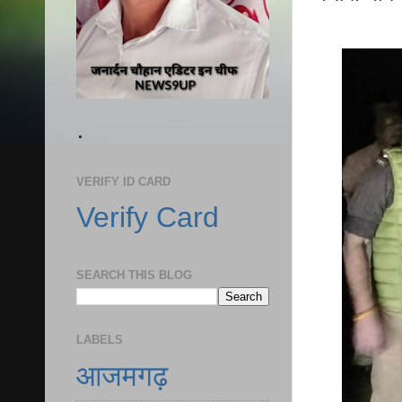
.
VERIFY ID CARD
Verify Card
SEARCH THIS BLOG
LABELS
आजमगढ़