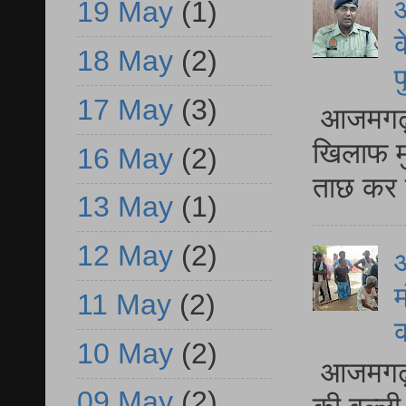
आ
19 May
(1)
क
18 May
(2)
प
17 May
(3)
आजमगढ़ द
खिलाफ मु
16 May
(2)
ताछ कर र
13 May
(1)
12 May
(2)
आ
म
11 May
(2)
10 May
(2)
आजमगढ़ 
09 May
(2)