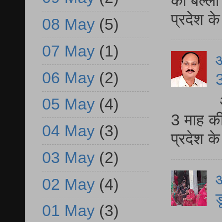
की बल्ली
प्रदेश 
08 May
(5)
07 May
(1)
06 May
(2)
3
05 May
(4)
3 माह की
04 May
(3)
प्रदेश क
03 May
(2)
आ
02 May
(4)
ड
01 May
(3)
आ