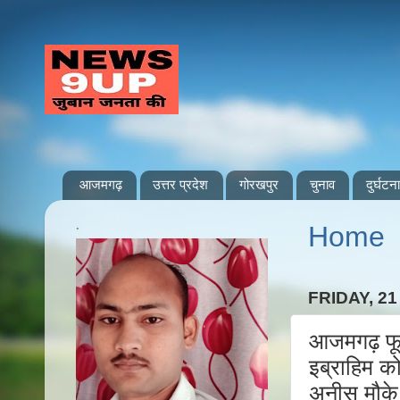
आजमगढ़
उत्तर प्रदेश
गोरखपुर
चुनाव
दुर्घटना
.
Home
FRIDAY, 2
आजमगढ़ फूल
इब्राहिम क
अनीस मौके