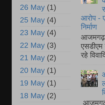
क
26 May
(1)
स
आरोप - ए
25 May
(4)
निर्माण
23 May
(4)
आजमगढ़ द
22 May
(3)
एसडीएम म
रहे विवा
21 May
(2)
20 May
(1)
आ
19 May
(1)
ल
व
18 May
(2)
आजमगढ़ द