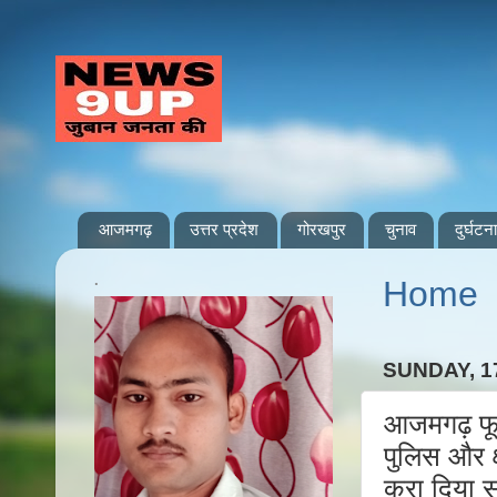
आजमगढ़
उत्तर प्रदेश
गोरखपुर
चुनाव
दुर्घटना
.
Home
SUNDAY, 1
आजमगढ़ फूल
पुलिस और क्
करा दिया 