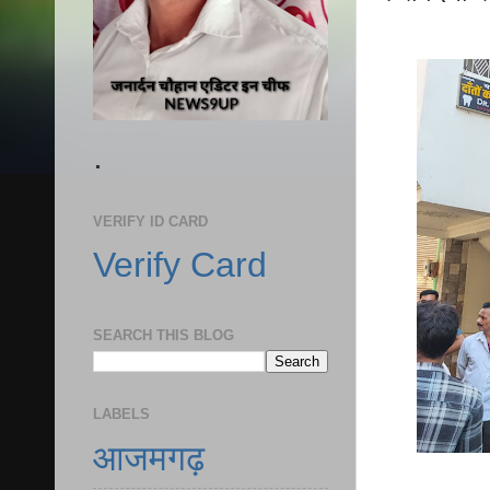
.
VERIFY ID CARD
Verify Card
SEARCH THIS BLOG
LABELS
आजमगढ़