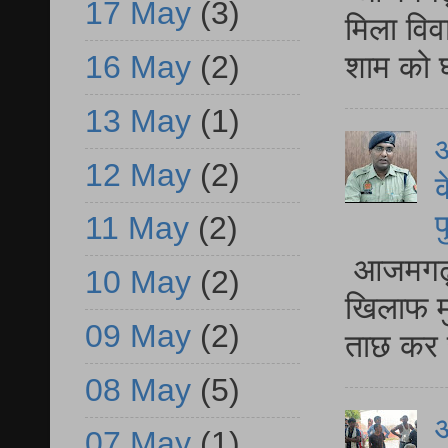
17 May
(3)
मिला विव
शाम को घ
16 May
(2)
13 May
(1)
आ
12 May
(2)
क
प
11 May
(2)
आजमगढ़ द
10 May
(2)
खिलाफ मु
09 May
(2)
ताछ कर र
08 May
(5)
आ
07 May
(1)