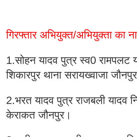
गिरफ्तार अभियुक्त/अभियुक्ता का 
1.सोहन यादव पुत्र स्व0 रामपलट य
शिकारपुर थाना सरायख्वाजा जौनपु
2.भरत यादव पुत्र राजबली यादव न
केराकत जौनपुर।