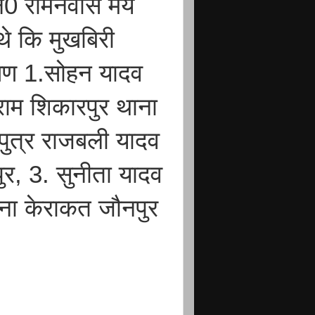
नि0 रामनेवास मय
 थे कि मुखबिरी
गण 1.सोहन यादव
राम शिकारपुर थाना
पुत्र राजबली यादव
र, 3. सुनीता यादव
ाना केराकत जौनपुर