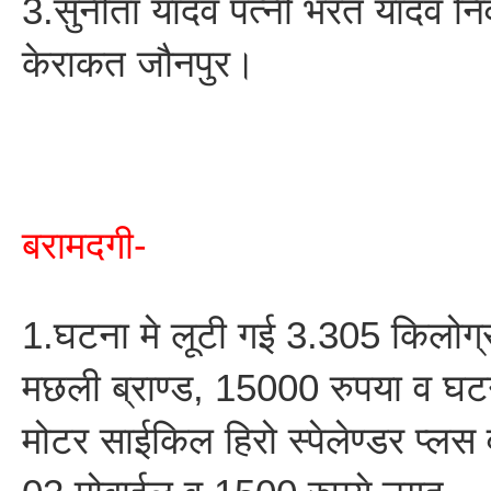
3.सुनीता यादव पत्नी भरत यादव नि
केराकत जौनपुर।
बरामदगी-
1.घटना मे लूटी गई 3.305 किलोग्र
मछली ब्राण्ड, 15000 रुपया व घटन
मोटर साईकिल हिरो स्पेलेण्डर प्ल