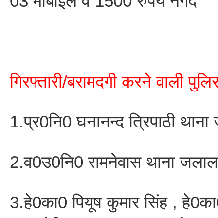
03 मोबाईल व 1500 रुपये नगद
गिरफ्तारी/बरामदगी करने वाली पुल
1.प्र0नि0 घनानन्द त्रिपाठी थाना
2.व0उ0नि0 रामनेवास थाना जलालप
3.हे0का0 पियूष कुमार सिंह , हे0का