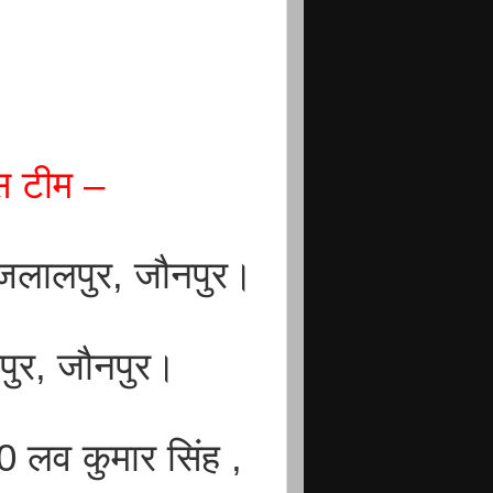
िस टीम –
 जलालपुर, जौनपुर।
ुर, जौनपुर।
0 लव कुमार सिंह ,