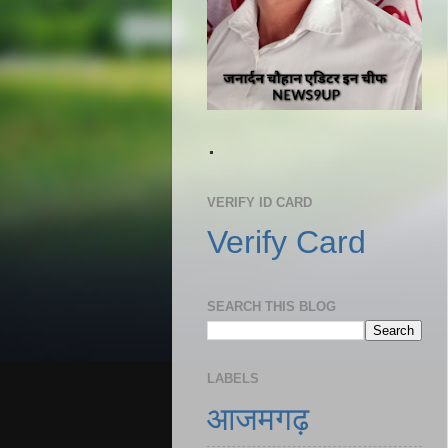
.
VERIFY ID CARD
Verify Card
SEARCH THIS BLOG
LABELS
आजमगढ़