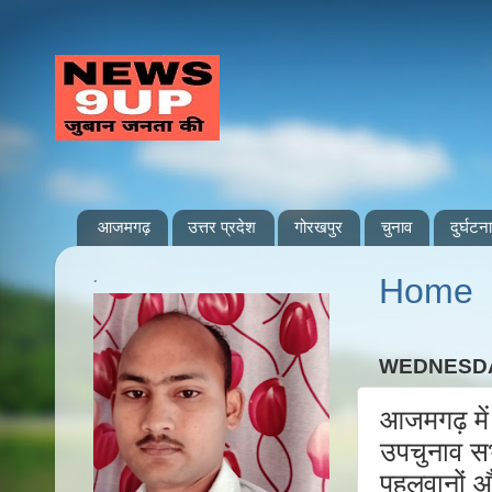
आजमगढ़
उत्तर प्रदेश
गोरखपुर
चुनाव
दुर्घटना
.
Home
WEDNESDA
आजमगढ़ में
उपचुनाव सभ
पहलवानों औ