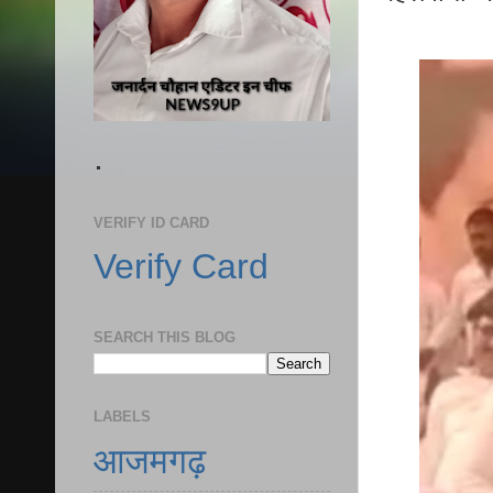
.
VERIFY ID CARD
Verify Card
SEARCH THIS BLOG
LABELS
आजमगढ़