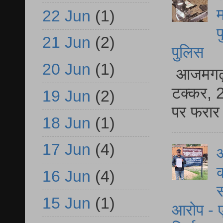
म
22 Jun
(1)
फ
21 Jun
(2)
पुलिस
20 Jun
(1)
आजमगढ़ स
टक्कर, 2
19 Jun
(2)
पर फरार 
18 Jun
(1)
17 Jun
(4)
आ
क
16 Jun
(4)
स
15 Jun
(1)
आरोप - ए