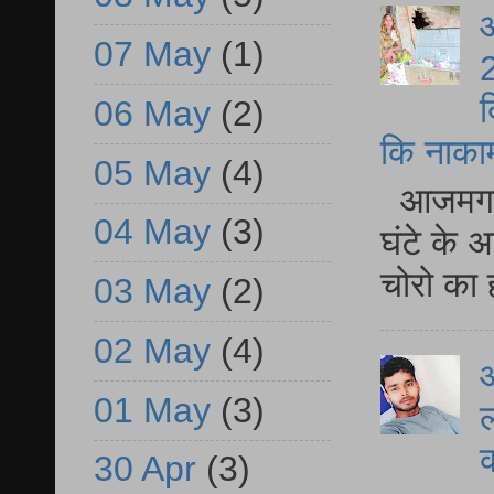
आ
07 May
(1)
2
द
06 May
(2)
कि नाकामी 
05 May
(4)
आजमगढ़ 
04 May
(3)
घंटे के 
चोरो का 
03 May
(2)
02 May
(4)
आ
01 May
(3)
ल
30 Apr
(3)