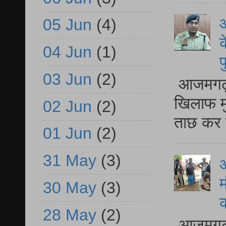
आ
05 Jun
(4)
क
04 Jun
(1)
प
03 Jun
(2)
आजमगढ़ द
खिलाफ मु
02 Jun
(2)
ताछ कर र
01 Jun
(2)
31 May
(3)
आ
म
30 May
(3)
28 May
(2)
आजमगढ़ 