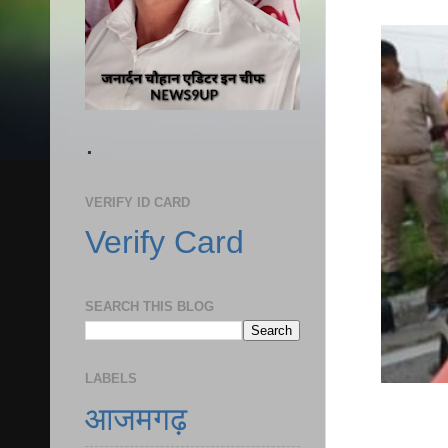
.
VERIFY ID CARD
Verify Card
SEARCH THIS BLOG
LABELS
आजमगढ़