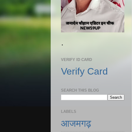
.
VERIFY ID CARD
Verify Card
SEARCH THIS BLOG
LABELS
आजमगढ़