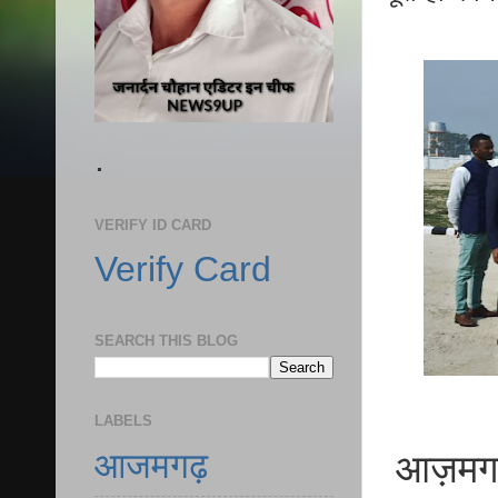
.
VERIFY ID CARD
Verify Card
SEARCH THIS BLOG
LABELS
आजमगढ़
आज़मगढ़ म