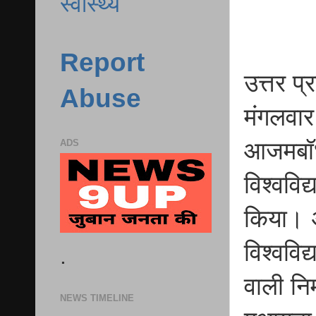
स्वास्थ्य
Report
उत्तर प
Abuse
मंगलवार
आजमबॉध 
ADS
विश्वविद
किया। अप
विश्वविद
.
वाली नि
NEWS TIMELINE