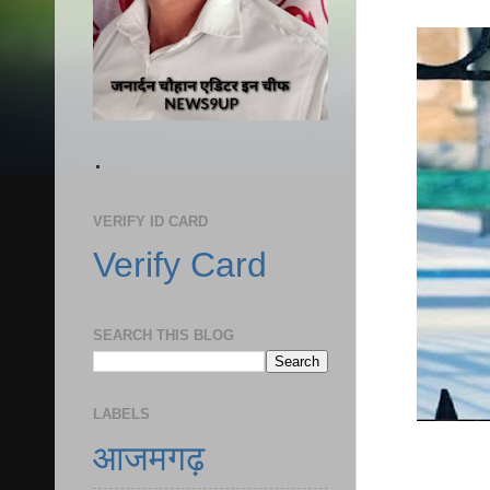
.
VERIFY ID CARD
Verify Card
SEARCH THIS BLOG
LABELS
आजमगढ़