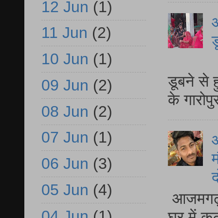
12 Jun
(1)
आ
11 Jun
(2)
ड
10 Jun
(1)
आ
डूबने से
09 Jun
(2)
के गारोपु
08 Jun
(2)
07 Jun
(1)
म
06 Jun
(3)
द
05 Jun
(4)
आजमगढ़ 
04 Jun
(1)
घर में क