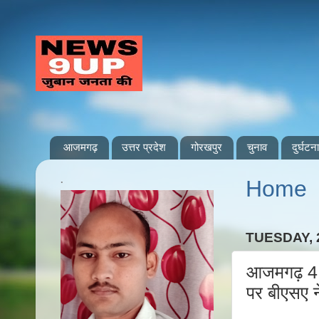
आजमगढ़
उत्तर प्रदेश
गोरखपुर
चुनाव
दुर्घटना
.
Home
TUESDAY, 
आजमगढ़ 4 जन
पर बीएसए 