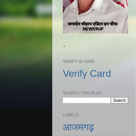
.
VERIFY ID CARD
Verify Card
SEARCH THIS BLOG
LABELS
आजमगढ़