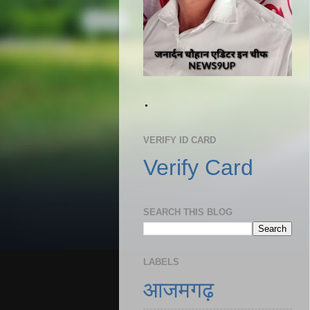
.
VERIFY ID CARD
Verify Card
SEARCH THIS BLOG
LABELS
आजमगढ़