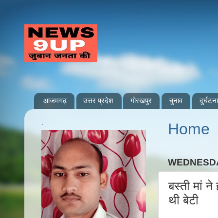
आजमगढ़
उत्तर प्रदेश
गोरखपुर
चुनाव
दुर्घटना
.
Home
WEDNESDAY
बस्ती मां न
थी बेटी