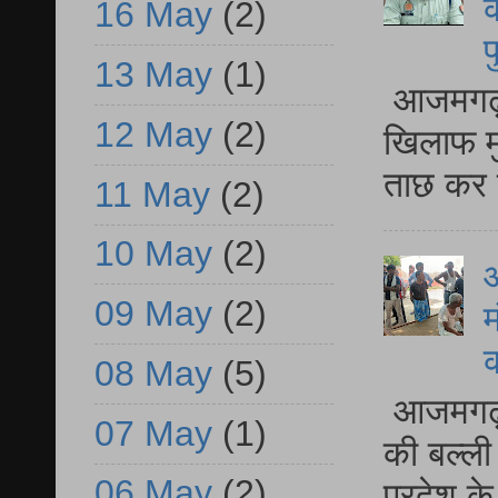
क
16 May
(2)
प
13 May
(1)
आजमगढ़ द
12 May
(2)
खिलाफ मु
ताछ कर र
11 May
(2)
10 May
(2)
आ
09 May
(2)
म
08 May
(5)
आजमगढ़ 
07 May
(1)
की बल्ली
06 May
(2)
प्रदेश 