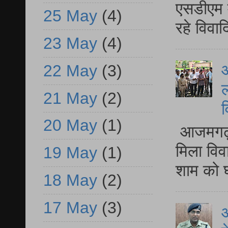
एसडीएम म
25 May
(4)
रहे विवा
23 May
(4)
आ
22 May
(3)
ल
21 May
(2)
व
20 May
(1)
आजमगढ़ द
मिला विव
19 May
(1)
शाम को घ
18 May
(2)
17 May
(3)
आ