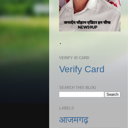
.
VERIFY ID CARD
Verify Card
SEARCH THIS BLOG
LABELS
आजमगढ़