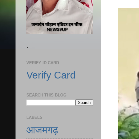
.
VERIFY ID CARD
Verify Card
SEARCH THIS BLOG
LABELS
आजमगढ़