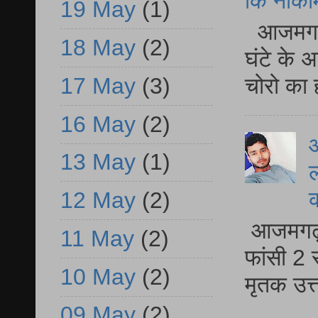
कि नाकामी 
19 May
(1)
आजमगढ़ 
18 May
(2)
घंटे के 
17 May
(3)
चोरो का 
16 May
(2)
आ
13 May
(1)
ल
12 May
(2)
आजमगढ़ द
11 May
(2)
फांसी 2 
10 May
(2)
मृतक उत
09 May
(2)