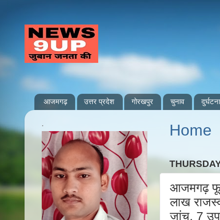
आजमगढ़
उत्तर प्रदेश
गोरखपुर
चुनाव
दुर्घटना
.
Home
THURSDAY
आजमगढ़ फूल
लाख राजस्
जांच, 7 उप