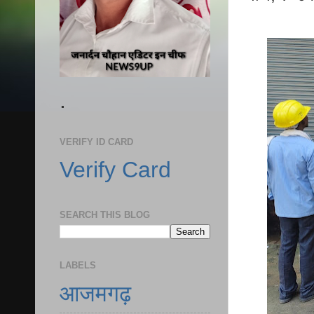
.
VERIFY ID CARD
Verify Card
SEARCH THIS BLOG
LABELS
आजमगढ़