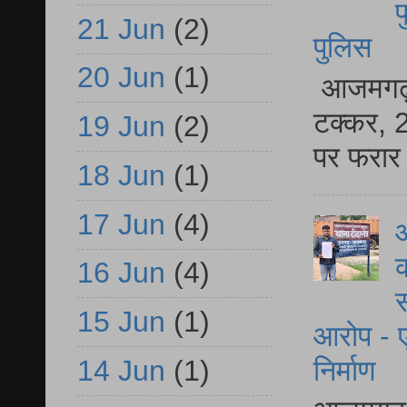
फ
21 Jun
(2)
पुलिस
20 Jun
(1)
आजमगढ़ स
टक्कर, 2
19 Jun
(2)
पर फरार 
18 Jun
(1)
17 Jun
(4)
आ
क
16 Jun
(4)
स
15 Jun
(1)
आरोप - ए
निर्माण
14 Jun
(1)