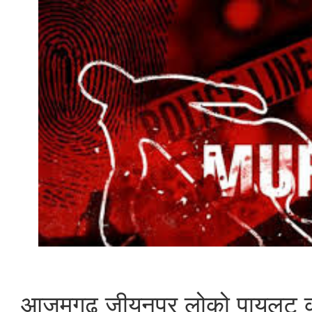
आजमगढ़ जीयनपुर लोको पायलट 