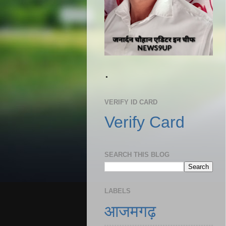
.
VERIFY ID CARD
Verify Card
SEARCH THIS BLOG
LABELS
आजमगढ़