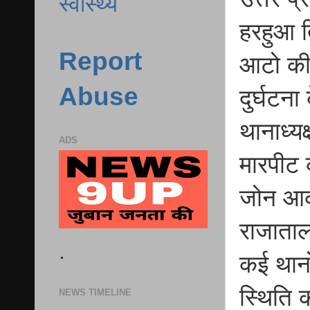
स्वास्थ्य
हरहुआ 
Report
आटो की
Abuse
दुर्घटना
थानाध्य
ADS
मारपीट 
जोन आका
राजाताल
.
कई थानो
स्थिति 
NEWS TIMELINE