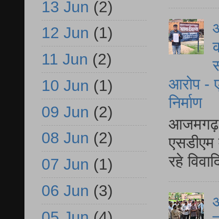
13 Jun
(2)
आ
12 Jun
(1)
क
11 Jun
(2)
स
आरोप - ए
10 Jun
(1)
निर्माण
09 Jun
(2)
आजमगढ़ द
08 Jun
(2)
एसडीएम म
रहे विवा
07 Jun
(1)
06 Jun
(3)
आ
05 Jun
(4)