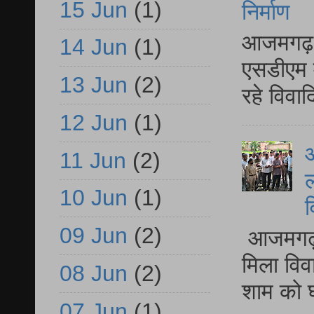
15 Jun
(1)
निर्माण
आजमगढ़ द
14 Jun
(1)
एसडीएम म
13 Jun
(2)
रहे विवा
12 Jun
(1)
आ
11 Jun
(2)
ल
10 Jun
(1)
व
09 Jun
(2)
आजमगढ़ द
मिला विव
08 Jun
(2)
शाम को घ
07 Jun
(1)