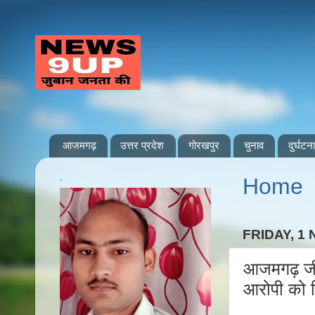
आजमगढ़
उत्तर प्रदेश
गोरखपुर
चुनाव
दुर्घटना
.
Home
FRIDAY, 1
आजमगढ़ जीय
आरोपी को ल