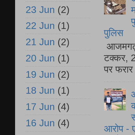
23 Jun
(2)
म
फ
22 Jun
(1)
पुलिस
21 Jun
(2)
आजमगढ़ स
टक्कर, 2
20 Jun
(1)
पर फरार 
19 Jun
(2)
18 Jun
(1)
आ
क
17 Jun
(4)
स
16 Jun
(4)
आरोप - ए