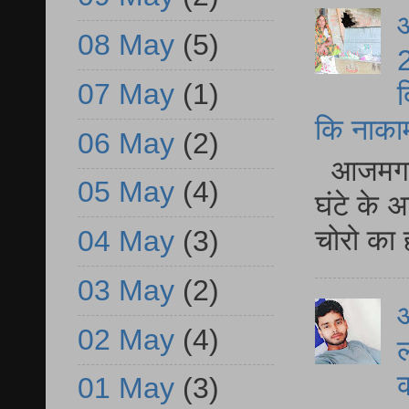
आ
08 May
(5)
2
07 May
(1)
द
कि नाकामी 
06 May
(2)
आजमगढ़ 
05 May
(4)
घंटे के 
चोरो का 
04 May
(3)
03 May
(2)
आ
02 May
(4)
ल
01 May
(3)