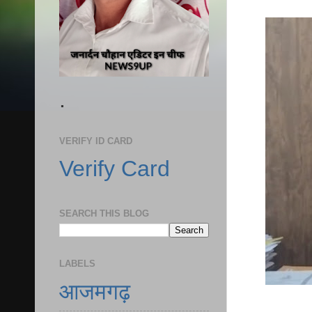
.
VERIFY ID CARD
Verify Card
SEARCH THIS BLOG
LABELS
आजमगढ़