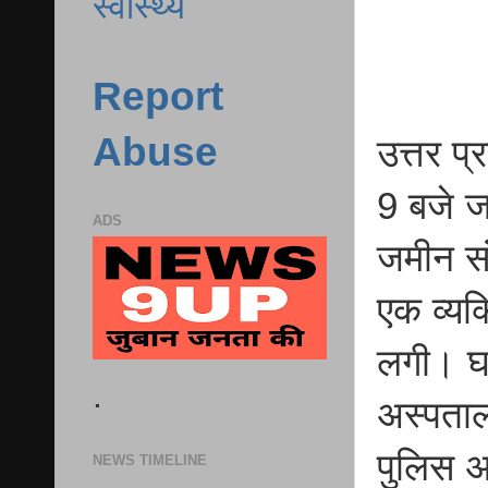
स्वास्थ्य
Report
Abuse
उत्तर प
9 बजे ज
ADS
जमीन संब
एक व्यक
लगी। घा
.
अस्पताल 
पुलिस अ
NEWS TIMELINE