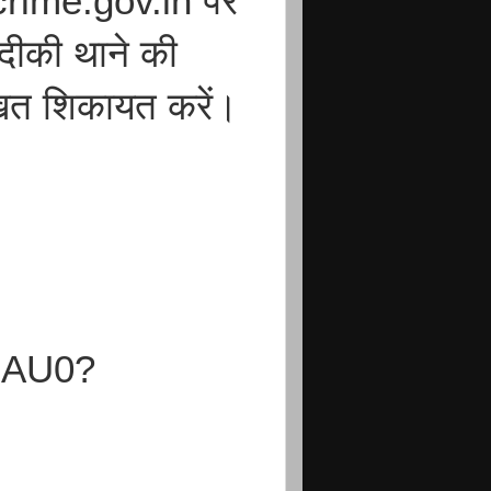
rime.gov.in पर
दीकी थाने की
खित शिकायत करें।
dAU0?