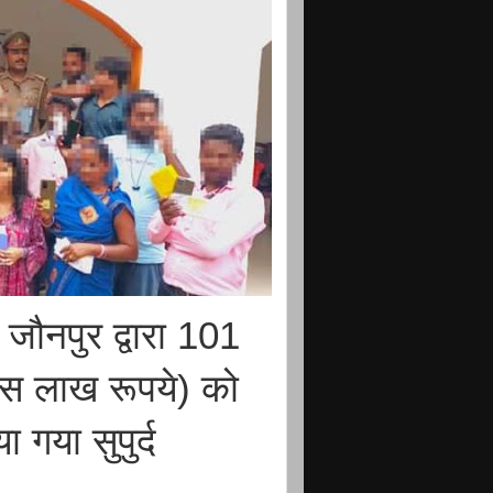
ौनपुर द्वारा 101
ीस लाख रूपये) को
 गया सुपुर्द