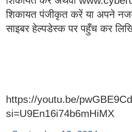
शिकायत करें अथवा www.cyberc
शिकायत पंजीकृत करें या अपने नज
साइबर हेल्पडेस्क पर पहुँच कर लि
https://youtu.be/pwGBE9C
si=U9En16i74b6mHiMX