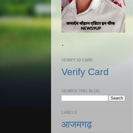
.
VERIFY ID CARD
Verify Card
SEARCH THIS BLOG
LABELS
आजमगढ़