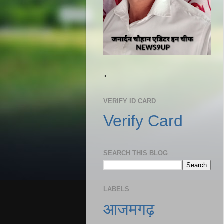
.
VERIFY ID CARD
Verify Card
SEARCH THIS BLOG
LABELS
आजमगढ़