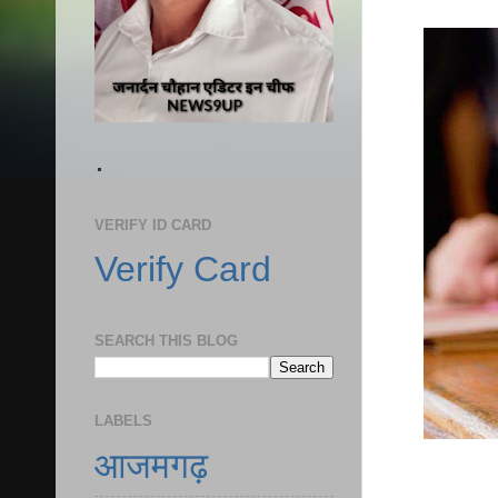
.
VERIFY ID CARD
Verify Card
SEARCH THIS BLOG
LABELS
आजमगढ़