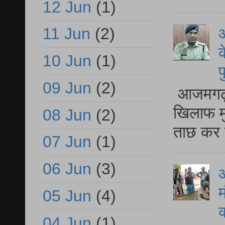
12 Jun
(1)
आ
11 Jun
(2)
क
10 Jun
(1)
प
09 Jun
(2)
आजमगढ़ द
खिलाफ मु
08 Jun
(2)
ताछ कर र
07 Jun
(1)
06 Jun
(3)
आ
म
05 Jun
(4)
04 Jun
(1)