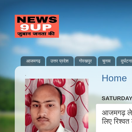
आजमगढ़
उत्तर प्रदेश
गोरखपुर
चुनाव
दुर्घटना
.
Home
SATURDAY,
आजमगढ़ लेख
लिए रिश्वत 