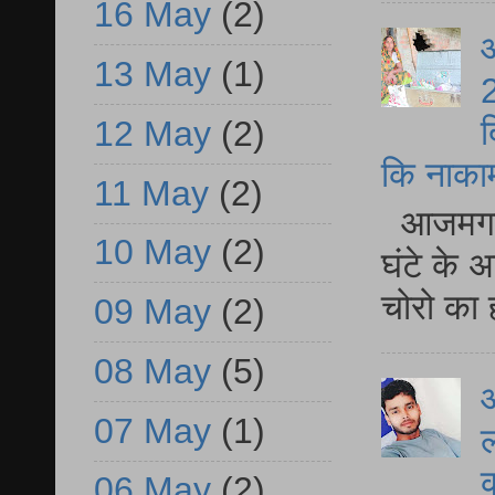
16 May
(2)
आ
13 May
(1)
2
द
12 May
(2)
कि नाकामी 
11 May
(2)
आजमगढ़ 
10 May
(2)
घंटे के 
चोरो का 
09 May
(2)
08 May
(5)
आ
07 May
(1)
ल
06 May
(2)