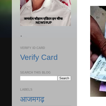
.
VERIFY ID CARD
Verify Card
SEARCH THIS BLOG
LABELS
आजमगढ़