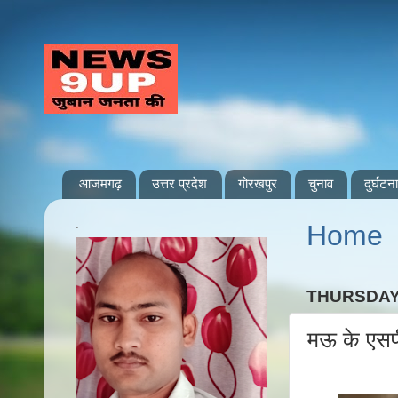
आजमगढ़
उत्तर प्रदेश
गोरखपुर
चुनाव
दुर्घटना
.
Home
THURSDAY,
मऊ के एसप