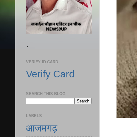
.
VERIFY ID CARD
Verify Card
SEARCH THIS BLOG
LABELS
आजमगढ़