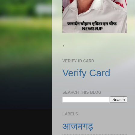
.
VERIFY ID CARD
Verify Card
SEARCH THIS BLOG
LABELS
आजमगढ़