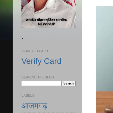
.
VERIFY ID CARD
Verify Card
SEARCH THIS BLOG
LABELS
आजमगढ़