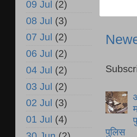
09 Jul
(2)
08 Jul
(3)
07 Jul
(2)
Newe
06 Jul
(2)
Subscr
04 Jul
(2)
03 Jul
(2)
आ
02 Jul
(3)
म
01 Jul
(4)
फ
पुलिस
30 Jun
(2)