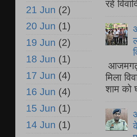
रहे विवा
21 Jun
(2)
20 Jun
(1)
आ
ल
19 Jun
(2)
व
18 Jun
(1)
आजमगढ़ द
17 Jun
(4)
मिला विव
शाम को घ
16 Jun
(4)
15 Jun
(1)
आ
14 Jun
(1)
क