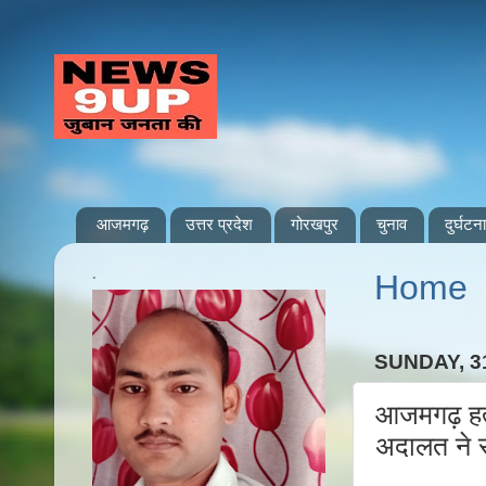
आजमगढ़
उत्तर प्रदेश
गोरखपुर
चुनाव
दुर्घटना
.
Home
SUNDAY, 3
आजमगढ़ हत्
अदालत ने स