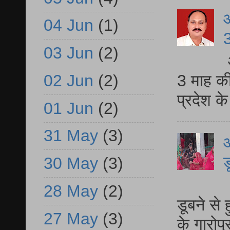
04 Jun
(1)
3
03 Jun
(2)
02 Jun
(2)
3 माह की
प्रदेश क
01 Jun
(2)
31 May
(3)
आ
ड
30 May
(3)
आ
28 May
(2)
डूबने से
27 May
(3)
के गारोपु