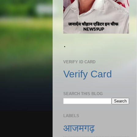
.
VERIFY ID CARD
Verify Card
SEARCH THIS BLOG
LABELS
आजमगढ़