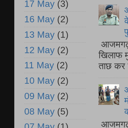
17 May
(3)
आ
16 May
(2)
क
प
13 May
(1)
आजमगढ़ द
12 May
(2)
खिलाफ मु
11 May
(2)
ताछ कर र
10 May
(2)
आ
09 May
(2)
म
08 May
(5)
आजमगढ़ 
07 May
(1)