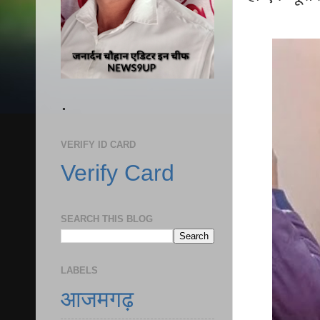
.
VERIFY ID CARD
Verify Card
SEARCH THIS BLOG
LABELS
आजमगढ़