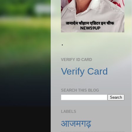
.
VERIFY ID CARD
Verify Card
SEARCH THIS BLOG
LABELS
आजमगढ़