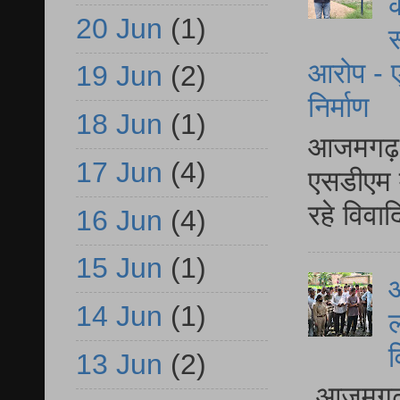
क
20 Jun
(1)
स
आरोप - ए
19 Jun
(2)
निर्माण
18 Jun
(1)
आजमगढ़ द
17 Jun
(4)
एसडीएम म
रहे विवा
16 Jun
(4)
15 Jun
(1)
आ
14 Jun
(1)
ल
व
13 Jun
(2)
आजमगढ़ द