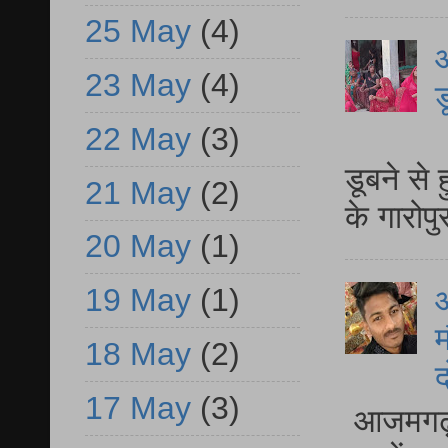
25 May
(4)
आ
23 May
(4)
ड
22 May
(3)
आ
डूबने से
21 May
(2)
के गारोपु
20 May
(1)
19 May
(1)
म
18 May
(2)
द
17 May
(3)
आजमगढ़ 