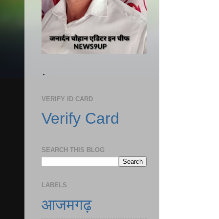
.
VERIFY ID CARD
Verify Card
SEARCH THIS BLOG
LABELS
आजमगढ़