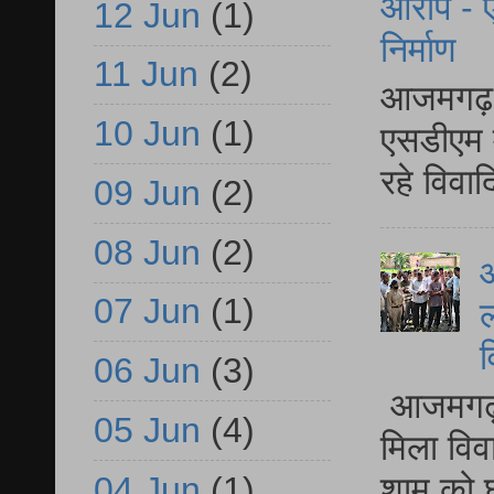
आरोप - ए
12 Jun
(1)
निर्माण
11 Jun
(2)
आजमगढ़ द
10 Jun
(1)
एसडीएम म
रहे विवा
09 Jun
(2)
08 Jun
(2)
आ
07 Jun
(1)
ल
व
06 Jun
(3)
आजमगढ़ द
05 Jun
(4)
मिला विव
04 Jun
(1)
शाम को घ