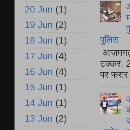
आ
20 Jun
(1)
म
19 Jun
(2)
फ
पुलिस
18 Jun
(1)
आजमगढ़ स
17 Jun
(4)
टक्कर, 2
16 Jun
(4)
पर फरार 
15 Jun
(1)
आ
14 Jun
(1)
क
13 Jun
(2)
स