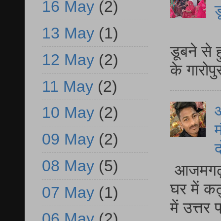
16 May
(2)
ड
आ
13 May
(1)
डूबने से
12 May
(2)
के गारोपु
11 May
(2)
10 May
(2)
म
09 May
(2)
द
08 May
(5)
आजमगढ़ 
घर में क
07 May
(1)
में उत्त
06 May
(2)