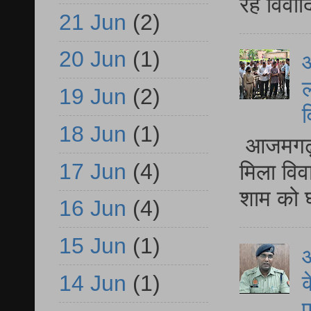
रहे विवा
21 Jun
(2)
20 Jun
(1)
आ
ल
19 Jun
(2)
व
18 Jun
(1)
आजमगढ़ द
17 Jun
(4)
मिला विव
शाम को घ
16 Jun
(4)
15 Jun
(1)
आ
क
14 Jun
(1)
प