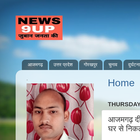
आजमगढ़
उत्तर प्रदेश
गोरखपुर
चुनाव
दुर्घटना
.
Home
THURSDAY,
आजमगढ़ दीदा
घर से निक