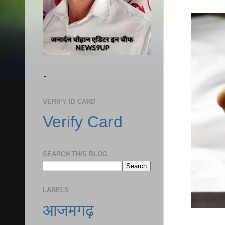
.
VERIFY ID CARD
Verify Card
SEARCH THIS BLOG
LABELS
आजमगढ़