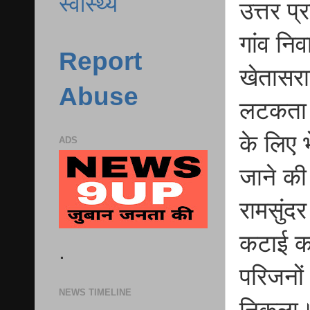
स्वास्थ्य
उत्तर प
गांव नि
Report
खेतासरा
Abuse
लटकता म
के लिए 
ADS
जाने की
रामसुंदर
कटाई क
.
परिजनों
NEWS TIMELINE