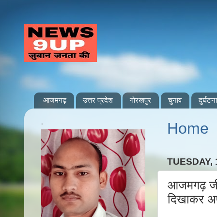
आजमगढ़
उत्तर प्रदेश
गोरखपुर
चुनाव
दुर्घटना
.
Home
TUESDAY, 
आजमगढ़ जी
दिखाकर अपन