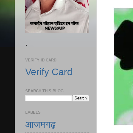
.
VERIFY ID CARD
Verify Card
SEARCH THIS BLOG
LABELS
आजमगढ़