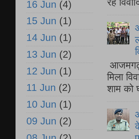
रहे विवा
16 Jun
(4)
15 Jun
(1)
आ
14 Jun
(1)
ल
व
13 Jun
(2)
आजमगढ़ द
12 Jun
(1)
मिला विव
11 Jun
(2)
शाम को घ
10 Jun
(1)
आ
09 Jun
(2)
क
08 Jun
(2)
प