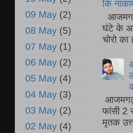
कि नाकामी 
09 May
(2)
आजमगढ़ 
घंटे के 
08 May
(5)
चोरो का 
07 May
(1)
06 May
(2)
आ
ल
05 May
(4)
04 May
(3)
आजमगढ़ द
03 May
(2)
फांसी 2 
मृतक उत
02 May
(4)