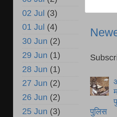
02 Jul
(3)
01 Jul
(4)
Newe
30 Jun
(2)
29 Jun
(1)
Subscr
28 Jun
(1)
आ
27 Jun
(2)
म
26 Jun
(2)
फ
25 Jun
(3)
पुलिस