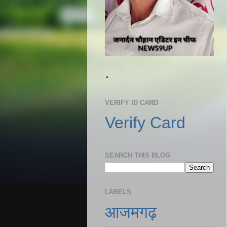
.
VERIFY ID CARD
Verify Card
SEARCH THIS BLOG
LABELS
आजमगढ़