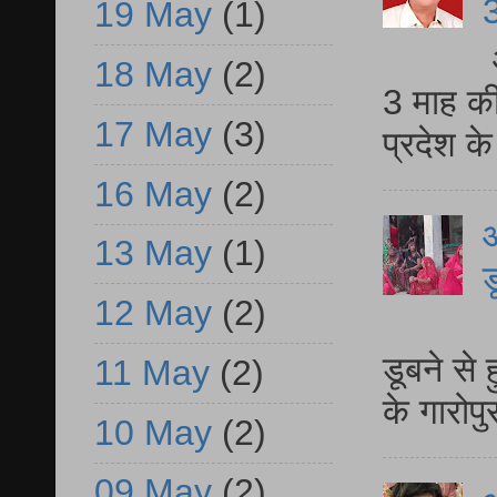
3
19 May
(1)
18 May
(2)
3 माह की
17 May
(3)
प्रदेश क
16 May
(2)
आ
13 May
(1)
ड
12 May
(2)
आ
डूबने से
11 May
(2)
के गारोपु
10 May
(2)
09 May
(2)