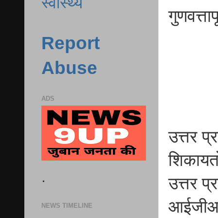
स्वास्थ्य
गुणवत्ता
Report
Abuse
ADS
उत्तर प
शिकायतों
.
उत्तर प्
आईजीआरए
NEWS TIMELINE