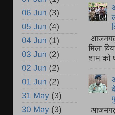
आ
06 Jun
(3)
ल
05 Jun
(4)
व
आजमगढ़ द
04 Jun
(1)
मिला विव
03 Jun
(2)
शाम को घ
02 Jun
(2)
आ
01 Jun
(2)
क
31 May
(3)
प
30 May
(3)
आजमगढ़ द