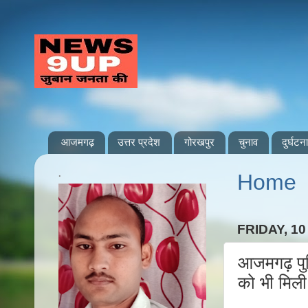
आजमगढ़
उत्तर प्रदेश
गोरखपुर
चुनाव
दुर्घटना
.
Home
FRIDAY, 1
आजमगढ़ पुल
को भी मिली 