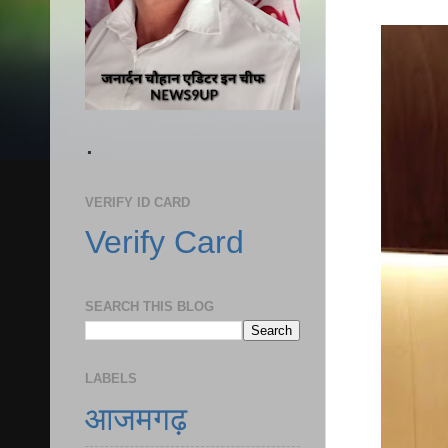
.
VERIFY ID CARD
Verify Card
SEARCH THIS BLOG
LABELS
आजमगढ़