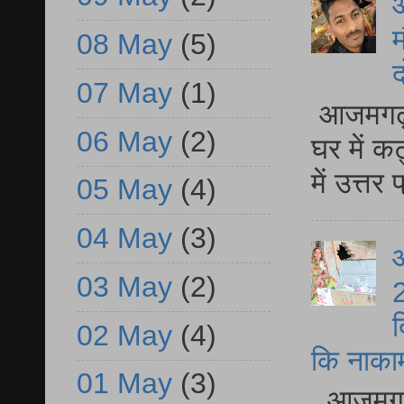
म
08 May
(5)
द
07 May
(1)
आजमगढ़ 
06 May
(2)
घर में क
में उत्त
05 May
(4)
04 May
(3)
आ
03 May
(2)
2
द
02 May
(4)
कि नाकामी 
01 May
(3)
आजमगढ़ 