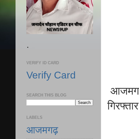
.
VERIFY ID CARD
Verify Card
आजमगढ़ 
SEARCH THIS BLOG
गिरफ्तार
LABELS
आजमगढ़