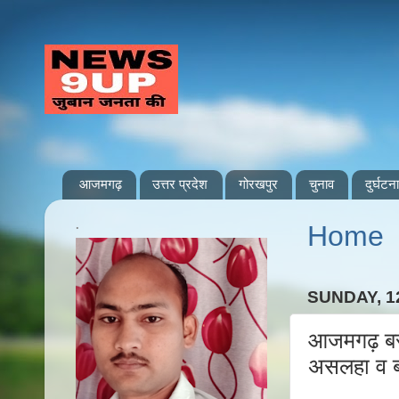
आजमगढ़
उत्तर प्रदेश
गोरखपुर
चुनाव
दुर्घटना
.
Home
SUNDAY, 1
आजमगढ़ बरदह
असलहा व 