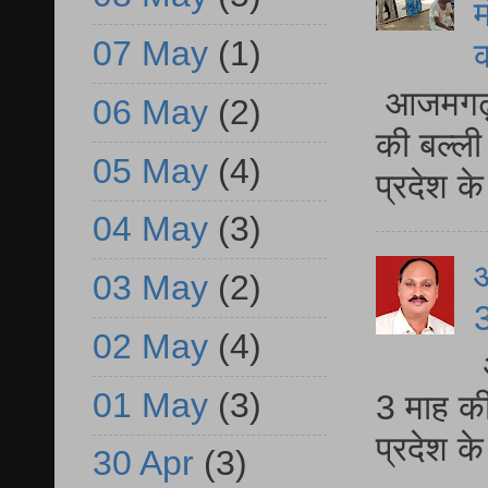
म
07 May
(1)
आजमगढ़ 
06 May
(2)
की बल्ली
05 May
(4)
प्रदेश 
04 May
(3)
03 May
(2)
3
02 May
(4)
01 May
(3)
3 माह की
प्रदेश क
30 Apr
(3)