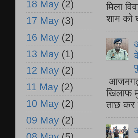
18 May
(2)
मिला विव
शाम को घ
17 May
(3)
16 May
(2)
आ
13 May
(1)
क
प
12 May
(2)
आजमगढ़ द
11 May
(2)
खिलाफ मु
10 May
(2)
ताछ कर र
09 May
(2)
आ
08 May
(5)