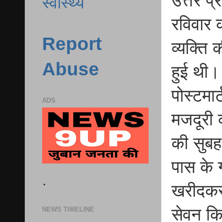
उत्तर प
स्वास्थ्य
रविवार 
Report
व्यक्ति
Abuse
हुई थी।
पोस्टमार
ADS
मजदूरी 
की सुबह
पास के 
.
खरीदकर 
सेवन कि
NEWS TIMELINE