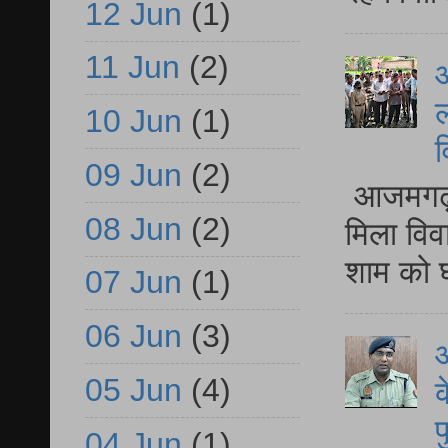
12 Jun
(1)
11 Jun
(2)
आ
ल
10 Jun
(1)
व
09 Jun
(2)
आजमगढ़ द
08 Jun
(2)
मिला विव
शाम को घ
07 Jun
(1)
06 Jun
(3)
आ
05 Jun
(4)
क
प
04 Jun
(1)