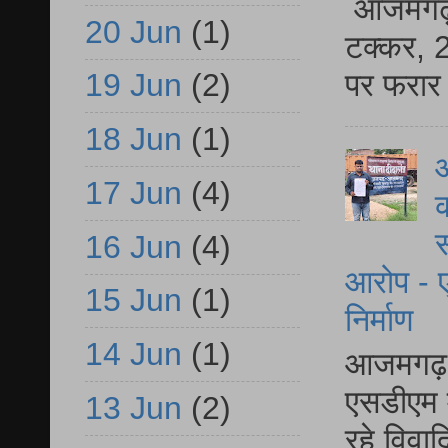
आजमगढ़ स
20 Jun
(1)
टक्कर, 2
पर फरार 
19 Jun
(2)
18 Jun
(1)
आ
17 Jun
(4)
क
स
16 Jun
(4)
आरोप - ए
15 Jun
(1)
निर्माण
14 Jun
(1)
आजमगढ़ द
एसडीएम म
13 Jun
(2)
रहे विवा