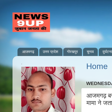
आजमगढ़
उत्तर प्रदेश
गोरखपुर
चुनाव
दुर्घटना
.
Home
WEDNESDA
आजमगढ़ बरदह
मामा ने जत