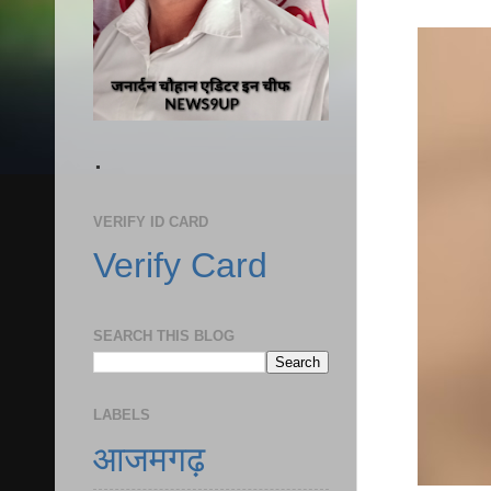
.
VERIFY ID CARD
Verify Card
SEARCH THIS BLOG
LABELS
आजमगढ़