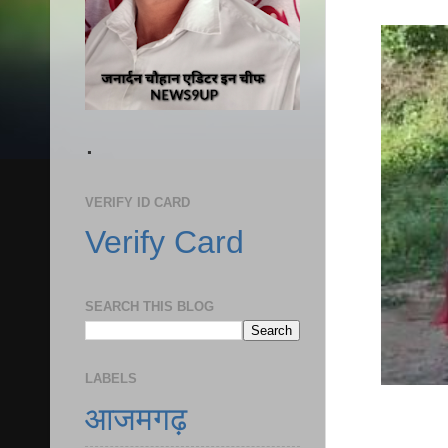
.
VERIFY ID CARD
Verify Card
SEARCH THIS BLOG
LABELS
आजमगढ़