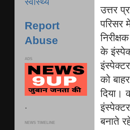
स्वास्थ्य
उत्तर प
परिसर म
Report
निरीक्ष
Abuse
के इंस्
ADS
इंस्पेक्
को बाहर
दिया। क
.
इंस्पेक
बनाते र
NEWS TIMELINE