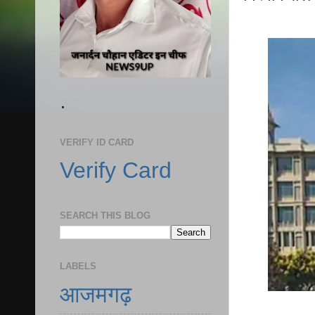
.
VERIFY ID CARD
Verify Card
SEARCH THIS BLOG
LABELS
आजमगढ़