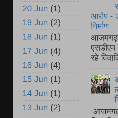
स
20 Jun
(1)
आरोप - ए
19 Jun
(2)
निर्माण
18 Jun
(1)
आजमगढ़ द
एसडीएम म
17 Jun
(4)
रहे विवा
16 Jun
(4)
15 Jun
(1)
आ
ल
14 Jun
(1)
व
13 Jun
(2)
आजमगढ़ द