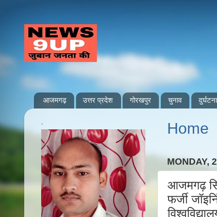
आजमगढ़
उत्तर प्रदेश
गोरखपुर
चुनाव
दुर्घटना
.
Home
MONDAY, 
आजमगढ़ सिध
फर्जी जॉइन
विश्वविद्य