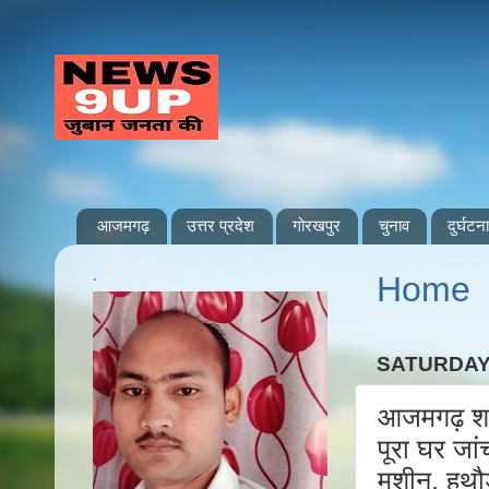
आजमगढ़
उत्तर प्रदेश
गोरखपुर
चुनाव
दुर्घटना
.
Home
SATURDAY
आजमगढ़ शहर
पूरा घर जा
मशीन, हथौड