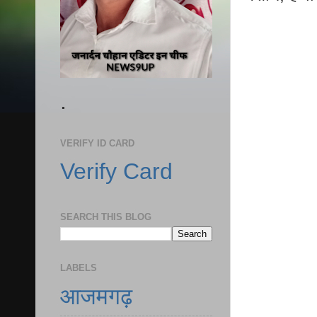
.
VERIFY ID CARD
Verify Card
SEARCH THIS BLOG
LABELS
आजमगढ़