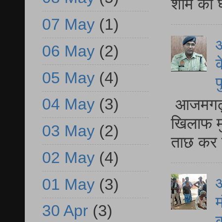
शाम को घ
07 May
(1)
आ
06 May
(2)
क
05 May
(4)
प
04 May
(3)
आजमगढ़ द
खिलाफ मु
03 May
(2)
ताछ कर र
02 May
(4)
आ
01 May
(3)
म
30 Apr
(3)