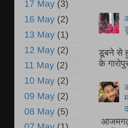
17 May
(3)
आ
16 May
(2)
ड
13 May
(1)
आ
12 May
(2)
डूबने से
के गारोपु
11 May
(2)
10 May
(2)
09 May
(2)
म
द
08 May
(5)
आजमगढ़ 
07 May
(1)