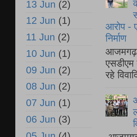
क
13 Jun
(2)
स
12 Jun
(1)
आरोप - ए
11 Jun
(2)
निर्माण
आजमगढ़ द
10 Jun
(1)
एसडीएम म
09 Jun
(2)
रहे विवा
08 Jun
(2)
आ
07 Jun
(1)
ल
06 Jun
(3)
व
05 Jun
(4)