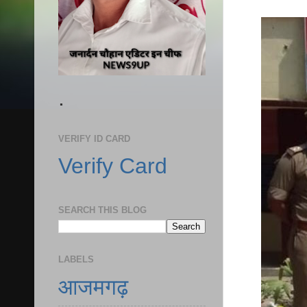
.
VERIFY ID CARD
Verify Card
SEARCH THIS BLOG
LABELS
आजमगढ़