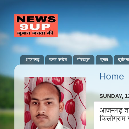
आजमगढ़
उत्तर प्रदेश
गोरखपुर
चुनाव
दुर्घटना
.
Home
SUNDAY, 1
आजमगढ़ तरव
किलोग्राम 