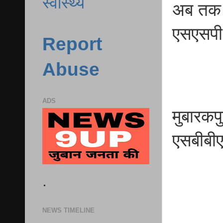
स्वास्थ्य
अब तक क
एसएसपी ब
Report
Abuse
ADS
मुबारकपु
एसबीबीए
.
NEWS TIMELINE