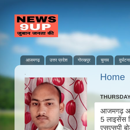
आजमगढ़
उत्तर प्रदेश
गोरखपुर
चुनाव
दुर्घटना
.
Home
THURSDAY
आजमगढ़ अपर
5 लाइसेंस 
एसएसपी बोले