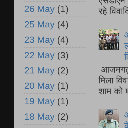
एसडीएम म
26 May
(1)
रहे विवा
25 May
(4)
आ
23 May
(4)
ल
22 May
(3)
व
आजमगढ़ द
21 May
(2)
मिला विव
20 May
(1)
शाम को घ
19 May
(1)
आ
18 May
(2)
क