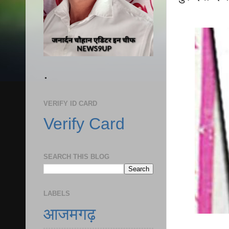
.
VERIFY ID CARD
Verify Card
SEARCH THIS BLOG
LABELS
आजमगढ़