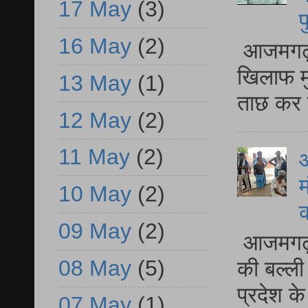
17 May
(3)
प
16 May
(2)
आजमगढ़ द
खिलाफ मु
13 May
(1)
ताछ कर र
12 May
(2)
11 May
(2)
आ
म
10 May
(2)
09 May
(2)
आजमगढ़ 
08 May
(5)
की बल्ली
प्रदेश 
07 May
(1)