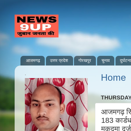
आजमगढ़
उत्तर प्रदेश
गोरखपुर
चुनाव
दुर्घटना
.
Home
THURSDAY
आजमगढ़ सिध
183 कार्डध
मुकदमा दर्