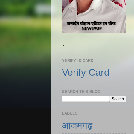
.
VERIFY ID CARD
Verify Card
SEARCH THIS BLOG
LABELS
आजमगढ़