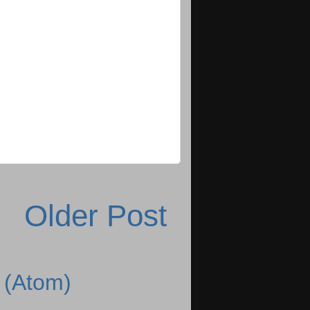
Older Post
 (Atom)